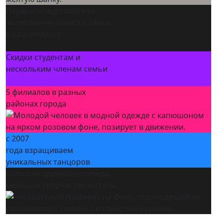
Первые представители
экспериментального танца
в Красноярске
Скидки студентам и
нескольким членам семьи
5 филиалов в разных
районах города
с
2007
года взращиваем
уникальных танцоров
Большая дружная команда,
ценящая творчество и стиль