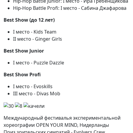
Hip-Hop Battle Junior: I место - Ира Гребенщикова
Hip-Hop Battle Profi: I место - Сабина Джафарова
Best Show (до 12 лет)
I место - Kids Team
II место - Ginger Girls
Best Show Junior
I место - Puzzle Dazzle
Best Show Profi
I место - Evoskills
III место - Divas Mob
Международный фестивалья экспериментальной
хореографии OPEN YOUR MIND, Нидерланды
Приз зрительских симпатий - Evolvers Crew