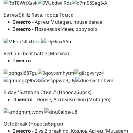
Батлы Skillz flava, город Томск
I место
- Артем Mutagen, house dance
I место
- Поздняков Иван, bboy solo
Red bull beat battle (Москва)
I место
B-day "Битва за Стиль" (Новосибирск)
II место
- House, Артем Козлов (Mutagen)
OctoBreak (Новосибирск)
I место
- 2 vs 2 breaking, Козлов Артем (Mutagen)