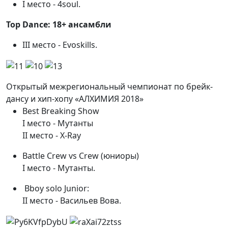
I место - 4soul.
Top Dance: 18+ ансамбли
III место - Evoskills.
Открытый межрегиональный чемпионат по брейк-
дансу и хип-хопу «АЛХИМИЯ 2018»
Best Breaking Show
I место - Мутанты
II место - X-Ray
Battle Crew vs Crew (юниоры)
I место - Мутанты.
Bboy solo Junior: ⠀
II место - Васильев Вова.