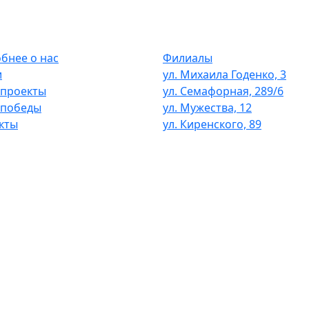
бнее о нас
Филиалы
и
ул. Михаила Годенко, 3
проекты
ул. Семафорная, 289/6
 победы
ул. Мужества, 12
кты
ул. Киренского, 89