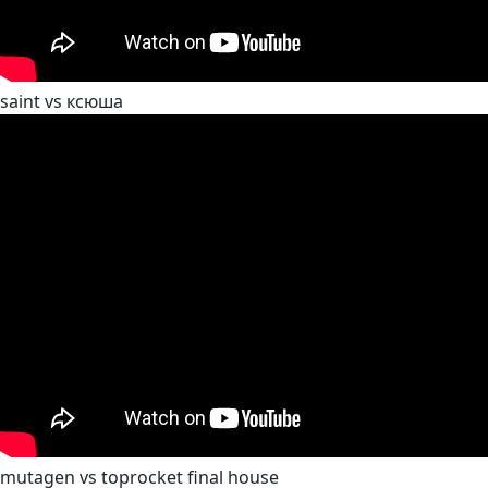
saint vs ксюша
mutagen vs toprocket final house