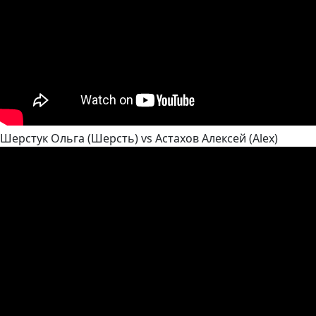
Шерстук Ольга (Шерсть) vs Астахов Алексей (Alex)