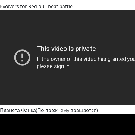
Evolvers for Red bull beat battle
Планета Фанка(По прежнему вращается)