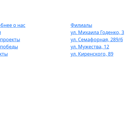
бнее о нас
Филиалы
и
ул. Михаила Годенко, 3
проекты
ул. Семафорная, 289/6
 победы
ул. Мужества, 12
кты
ул. Киренского, 89