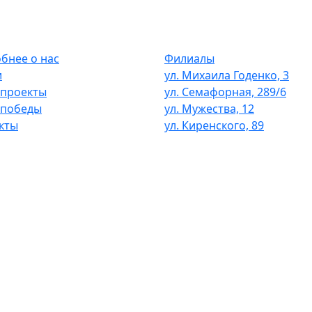
бнее о нас
Филиалы
и
ул. Михаила Годенко, 3
проекты
ул. Семафорная, 289/6
 победы
ул. Мужества, 12
кты
ул. Киренского, 89