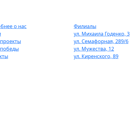
бнее о нас
Филиалы
и
ул. Михаила Годенко, 3
проекты
ул. Семафорная, 289/6
 победы
ул. Мужества, 12
кты
ул. Киренского, 89